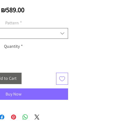
Price
₪589.00
Pattern
*
Quantity
*
d to Cart
Buy Now